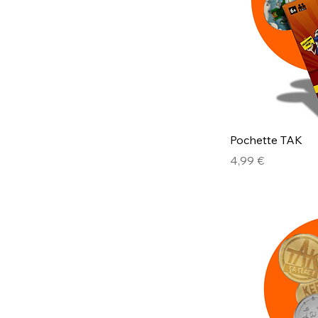
Pochette TAK
Prix
4,99 €