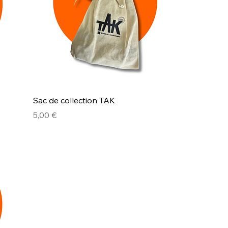
Sac de collection TAK
Prix
5,00 €