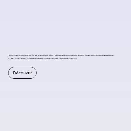
Découvrez l'univers captivant de TAK, la marque de jeux et de collection incontournable. Explorez notre sélection exceptionnelle de
50 TAKs à collectionner et plongez dans une expérience unique de jeu et de collection.
Découvrir